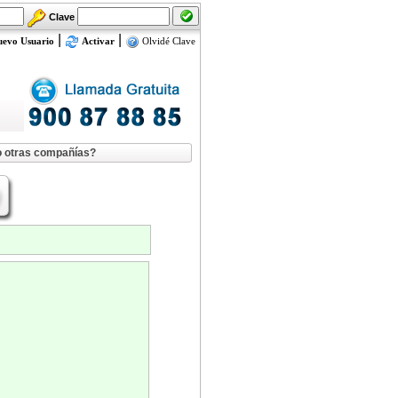
Clave
|
|
uevo Usuario
Activar
Olvidé Clave
mo otras compañías?