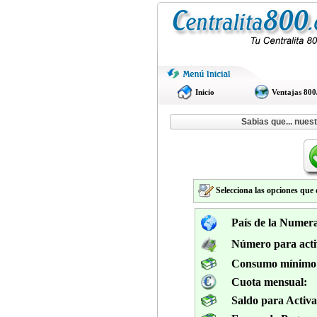
Inicio
Ventajas 800
Sabias que... nues
Selecciona las opciones que 
País de la Numer
Número para acti
Consumo mínimo 
Cuota mensual:
Saldo para Activa