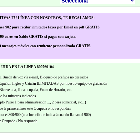
CTIVAS TU LÍNEA CON NOSOTROS, TE REGALAMOS:
nea 902 para recibir ilimitados faxes por Email en pdf GRATIS
.
,00 euros en Saldo GRATIS si pagas con tarjeta.
0 mensajes móviles con remitente personalizado GRATIS.
IDA EN LA LINEA 800760104
l, Buzón de voz vía e-mail, Bloqueo de prefijos no deseados
 Español, Inglés y Catalán ILIMITADAS por nuestro equipo de grabación
ienvenida, línea ocupada, Fuera de Horario, etc.
 de los números indicados
o Pulse 1 para administración ..., 2 para comercial, etc...)
ue la primera línea esté Ocupada o no respondan
ra el 800/900 (una locución le indicará cuando llaman al 900)
de Ocupado / No responde