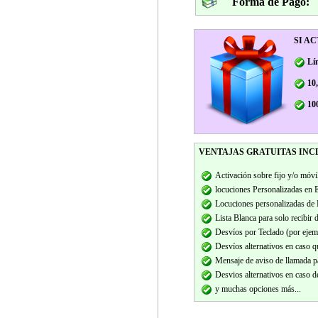
Forma de Pago:
SI A
Lí
10
10
VENTAJAS GRATUITAS INCLU
Activación sobre fijo y/o móvi
locuciones Personalizadas en
Locuciones personalizadas de B
Lista Blanca para solo recibir
Desvíos por Teclado (por ejempl
Desvíos alternativos en caso q
Mensaje de aviso de llamada pa
Desvios alternativos en caso 
y muchas opciones más...