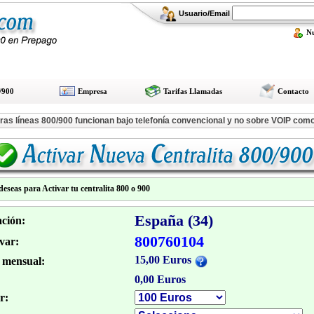
Usuario/Email
N
/900
Empresa
Tarifas Llamadas
Contacto
tras líneas 800/900 funcionan bajo telefonía convencional y no sobre VOIP co
deseas para Activar tu centralita 800 o 900
España (34)
ación:
800760104
var:
15,00 Euros
mensual:
0,00 Euros
r: